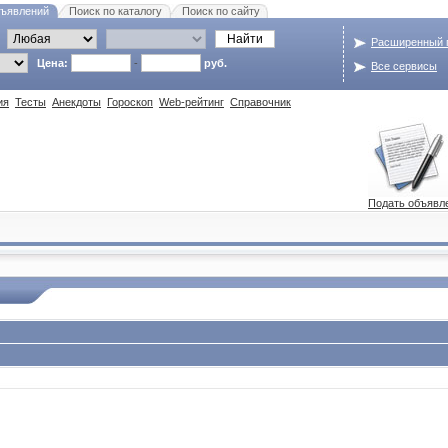
бъявлений
Поиск по каталогу
Поиск по сайту
Расширенный 
Цена:
-
руб.
Все сервисы
ия
Тесты
Анекдоты
Гороскоп
Web-рейтинг
Справочник
Подать объявл