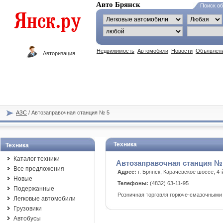
Авто Брянск
Поиск о
Недвижимость
Автомобили
Новости
Объявлен
Авторизация
АЗС
/ Автозаправочная станция № 5
Техника
Техника
Каталог техники
Автозаправочная станция №
Все предложения
Адрес:
г. Брянск, Карачевское шоссе, 4-
Новые
Телефоны:
(4832) 63-11-95
Подержанные
Розничная торговля горюче-смазочными
Легковые автомобили
Грузовики
Автобусы