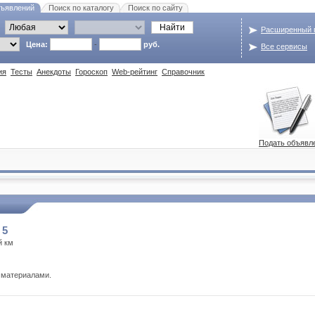
бъявлений
Поиск по каталогу
Поиск по сайту
Расширенный 
Цена:
-
руб.
Все сервисы
ия
Тесты
Анекдоты
Гороскоп
Web-рейтинг
Справочник
Подать объявл
 5
й км
 материалами.