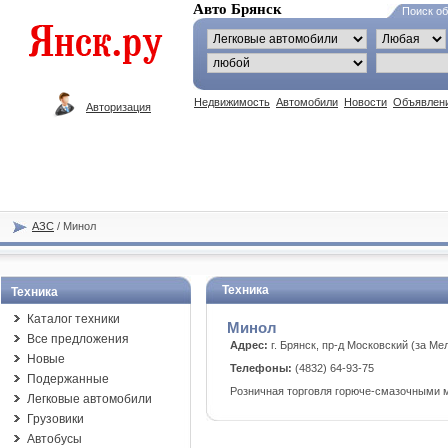
Авто Брянск
Поиск о
Недвижимость
Автомобили
Новости
Объявлен
Авторизация
АЗС
/ Минол
Техника
Техника
Каталог техники
Минол
Все предложения
Адрес:
г. Брянск, пр-д Московский (за Ме
Новые
Телефоны:
(4832) 64-93-75
Подержанные
Розничная торговля горюче-смазочными 
Легковые автомобили
Грузовики
Автобусы