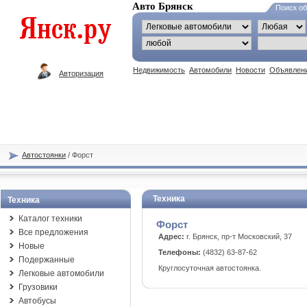
Авто Брянск
Поиск о
Недвижимость
Автомобили
Новости
Объявлен
Авторизация
Автостоянки
/ Форст
Техника
Техника
Каталог техники
Форст
Все предложения
Адрес:
г. Брянск, пр-т Московский, 37
Новые
Телефоны:
(4832) 63-87-62
Подержанные
Круглосуточная автостоянка.
Легковые автомобили
Грузовики
Автобусы