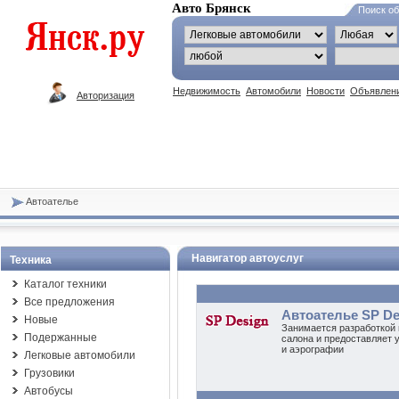
Авто Брянск
Поиск о
Недвижимость
Автомобили
Новости
Объявлен
Авторизация
Автоателье
Навигатор автоуслуг
Техника
Каталог техники
Все предложения
Автоателье SP De
Новые
Занимается разработкой 
Подержанные
салона и предоставляет у
и аэрографии
Легковые автомобили
Грузовики
Автобусы