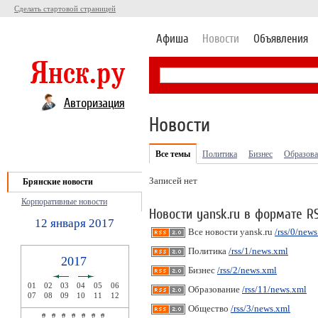
Сделать стартовой страницей
Афиша
Новости
Объявления
Авторизация
Новости
Все темы
Политика
Бизнес
Образова
Записей нет
Брянские новости
Корпоративные новости
Новости yansk.ru в формате R
12 января 2017
Все новости yansk.ru
/rss/0/new
Политика
/rss/1/news.xml
2017
Бизнес
/rss/2/news.xml
01
02
03
04
05
06
Образование
/rss/11/news.xml
07
08
09
10
11
12
Общество
/rss/3/news.xml