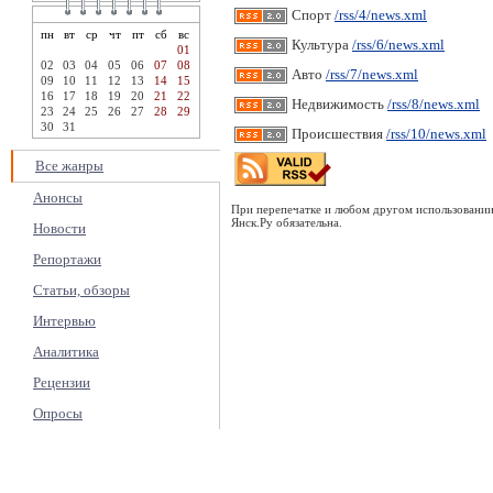
Спорт
/rss/4/news.xml
пн
вт
ср
чт
пт
сб
вс
Культура
/rss/6/news.xml
01
02
03
04
05
06
07
08
Авто
/rss/7/news.xml
09
10
11
12
13
14
15
16
17
18
19
20
21
22
Недвижимость
/rss/8/news.xml
23
24
25
26
27
28
29
30
31
Происшествия
/rss/10/news.xml
Все жанры
Анонсы
При перепечатке и любом другом использовании
Янск.Ру обязательна.
Новости
Репортажи
Статьи, обзоры
Интервью
Аналитика
Рецензии
Опросы