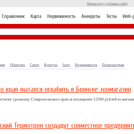
Вебмастеру (добавить сайт)
Справочник
Карта
Недвижимость
Анекдоты
Тесты
Web-
ние
Общество
Спорт
Культура
Авто
Недвижимость
Происшествия
о края пытался ограбить в Брянске зоомагазин
летнему уроженцу Ставропольского края за похищение 12500 рублей из магази
ский Термотрон создадут совместное предприят