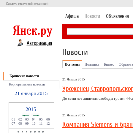
Сделать стартовой страницей
Афиша
Новости
Объявления
Авторизация
Новости
Все темы
Политика
Бизнес
Образова
Брянские новости
21 Января 2015
Корпоративные новости
Уроженец Ставропольског
21 января 2015
До семи лет лишения свободы грозит 44-
2015
21 Января 2015
01
02
03
04
05
06
Компания Siemens и брян
07
08
09
10
11
12