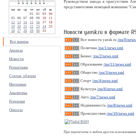
Руководством завода в присутствии Ал
представителями немецкой компании "Сим
пн
вт
ср
чт
пт
сб
вс
01
02
03
04
05
06
07
08
09
10
11
12
13
14
15
16
17
18
19
20
21
22
23
24
25
Новости yansk.ru в формате R
26
27
28
29
30
31
Все новости yansk.ru
/rss/0/new
Все жанры
Политика
/rss/1/news.xml
Анонсы
Бизнес
/rss/2/news.xml
Новости
Образование
/rss/11/news.xml
Репортажи
Общество
/rss/3/news.xml
Статьи, обзоры
Спорт
/rss/4/news.xml
Интервью
Культура
/rss/6/news.xml
Аналитика
Авто
/rss/7/news.xml
Рецензии
Недвижимость
/rss/8/news.xml
Опросы
Происшествия
/rss/10/news.xml
При перепечатке и любом другом использовании 