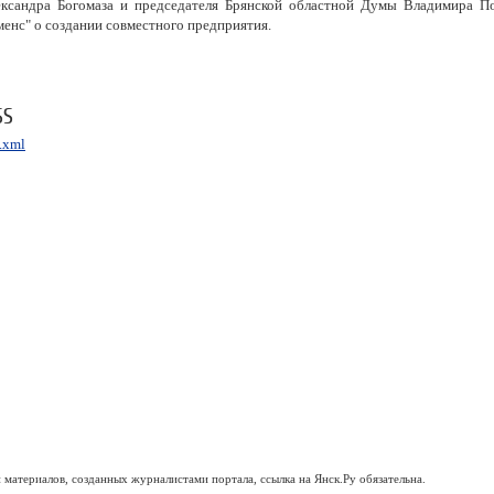
ександра Богомаза и председателя Брянской областной Думы Владимира П
енс" о создании совместного предприятия.
SS
s.xml
материалов, созданных журналистами портала, ссылка на Янск.Ру обязательна.