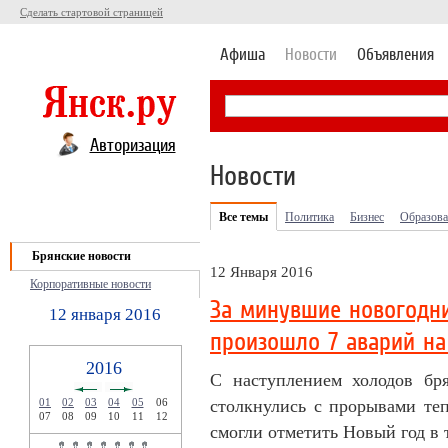
Сделать стартовой страницей
Афиша
Новости
Объявления
Авторизация
Новости
Все темы
Политика
Бизнес
Образова
Брянские новости
12 Января 2016
Корпоративные новости
За минувшие новогодни
12 января 2016
произошло 7 аварий на
2016
С наступлением холодов бр
01
02
03
04
05
06
столкнулись с прорывами теп
07
08
09
10
11
12
смогли отметить Новый год в 