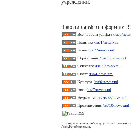
учреждении.
Новости yansk.ru в формате R
Все новости yansk.ru
/rss/0/new
Политика
/rss/1/news.xml
Бизнес
/rss/2/news.xml
Образование
/rss/11/news.xml
Общество
/rss/3/news.xml
Спорт
/rss/4/news.xml
Культура
/rss/6/news.xml
Авто
/rss/7/news.xml
Недвижимость
/rss/8/news.xml
Происшествия
/rss/10/news.xml
При перепечатке и любом другом использовании
Янск.Ру обязательна.