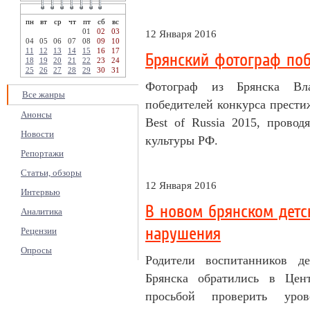
пн
вт
ср
чт
пт
сб
вс
01
02
03
12 Января 2016
04
05
06
07
08
09
10
11
12
13
14
15
16
17
Брянский фотограф по
18
19
20
21
22
23
24
25
26
27
28
29
30
31
Фотограф из Брянска Вл
Все жанры
победителей конкурса прести
Анонсы
Best of Russia 2015, прово
Новости
культуры РФ.
Репортажи
Статьи, обзоры
12 Января 2016
Интервью
В новом брянском дет
Аналитика
нарушения
Рецензии
Опросы
Родители воспитанников д
Брянска обратились в Цен
просьбой проверить уро