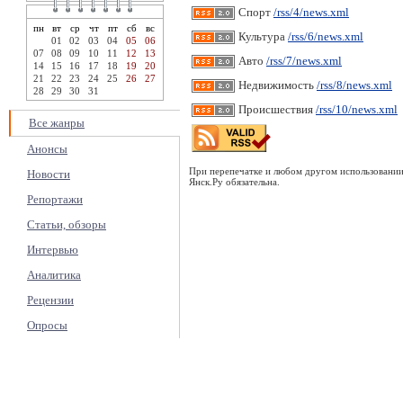
Спорт
/rss/4/news.xml
пн
вт
ср
чт
пт
сб
вс
Культура
/rss/6/news.xml
01
02
03
04
05
06
07
08
09
10
11
12
13
Авто
/rss/7/news.xml
14
15
16
17
18
19
20
21
22
23
24
25
26
27
Недвижимость
/rss/8/news.xml
28
29
30
31
Происшествия
/rss/10/news.xml
Все жанры
Анонсы
При перепечатке и любом другом использовании
Новости
Янск.Ру обязательна.
Репортажи
Статьи, обзоры
Интервью
Аналитика
Рецензии
Опросы