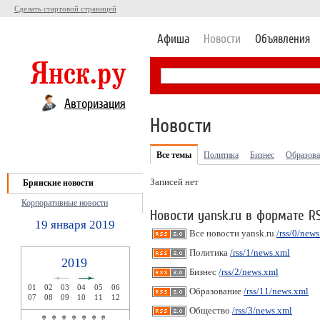
Сделать стартовой страницей
Афиша
Новости
Объявления
Авторизация
Новости
Все темы
Политика
Бизнес
Образова
Записей нет
Брянские новости
Корпоративные новости
Новости yansk.ru в формате R
19 января 2019
Все новости yansk.ru
/rss/0/new
Политика
/rss/1/news.xml
2019
Бизнес
/rss/2/news.xml
01
02
03
04
05
06
Образование
/rss/11/news.xml
07
08
09
10
11
12
Общество
/rss/3/news.xml